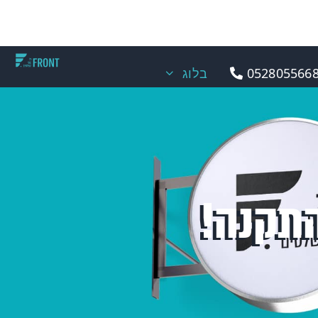
0528055668
בלוג
התקנה!