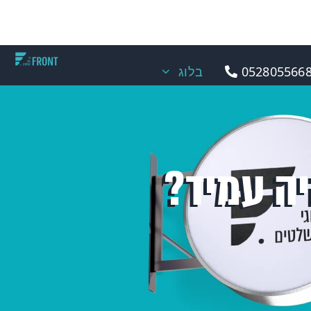
0528055668
בלוג
יה עמיד?