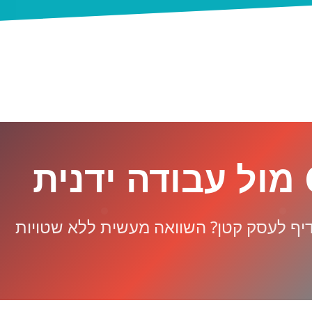
ת
ף לעסק קטן? השוואה מעשית ללא שטויות