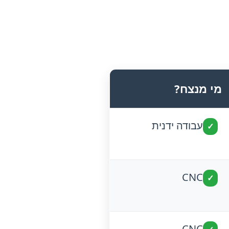
מי מנצח?
עבודה ידנית
✓
CNC
✓
CNC