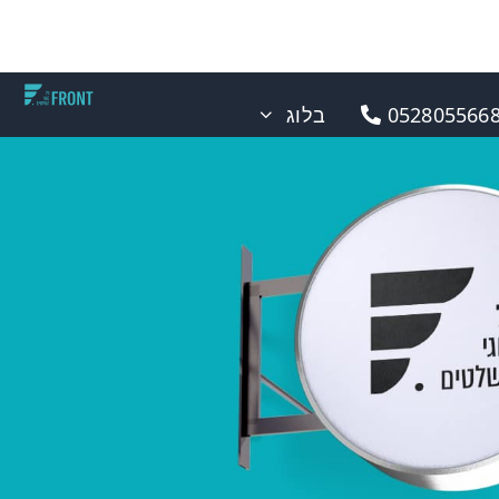
0528055668
בלוג