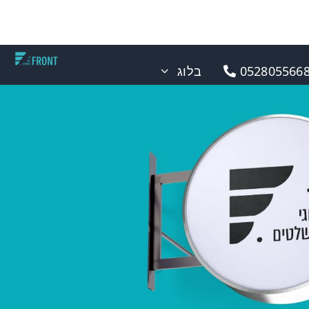
0528055668
בלוג