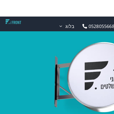
0528055668
בלוג