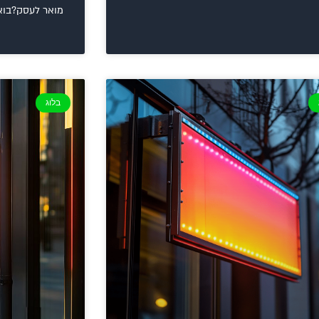
מואר לעסק?בואו
בלוג