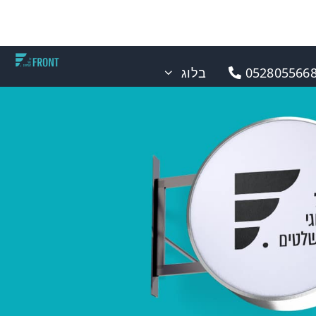
0528055668
בלוג