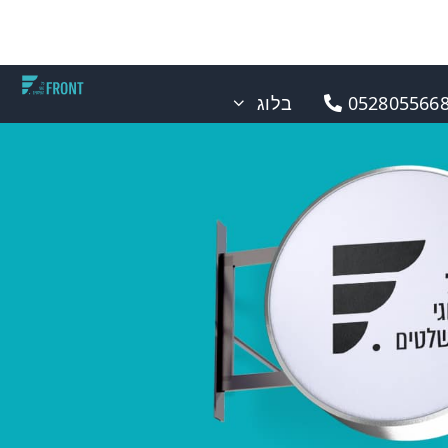
0528055668
בלוג