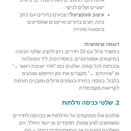
אלומיניום. החומרים האלה עמידים, נראים
ייצוגיים וקלים לניקוי.
עיצוב פונקציונלי:
צבעים בהירים עם כתב
כהה, חצים ברורים ואייקונים שמסייעים
בהכוונה מהירה.
דוגמה שימושית:
במשרד גדול עם 20 חדרים, ניתן להציב שלטי הכוונה
במיקומים אסטרטגיים: במסדרונות, ליד המעליות
ובכניסה לכל קומה. שלטים כמו "חדר ישיבות ראשי →"
או "שירותים ←" מקצרים את זמן החיפוש ומונעים
בלבול. בנוסף, בחירה בגופנים גדולים ומובנים תורמת
לקריאות מקסימלית.
2. שלטי כניסה ודלתות
שלטים אלו ממוקמים על הדלתות או בכניסה לחדרים
ומשמשים לציון שמות, תפקידים או ייעוד החלל. הם
השלטים הקטנים אך המשמעותיים ביותר – הם