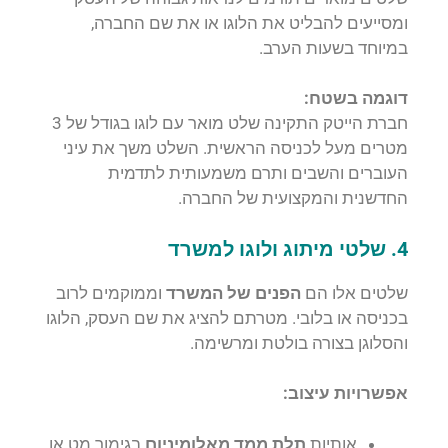
ומסייעים להבליט את הלוגו או את שם החברה,
במיוחד בשעות הערב.
דוגמה בשטח:
חברת הייטק התקינה שלט מואר עם לוגו בגודל של 3
מטרים מעל לכניסה הראשית. השלט משך את עיני
העוברים והשבים ותרם משמעותית לתדמית
החדשנית והמקצועית של החברה.
4. שלטי מיתוג ולוגו למשרד
שלטים אלו הם
הפנים של המשרד
וממוקמים לרוב
בכניסה או בלובי. מטרתם להציג את שם העסק, הלוגו
והסלוגן בצורה בולטת ומרשימה.
אפשרויות עיצוב:
אותיות
תלת ממד מאלומיניום
בגימור מט או